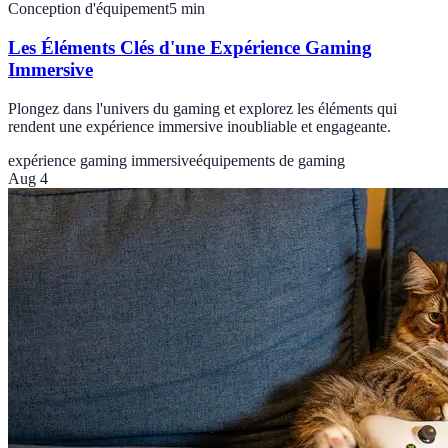
Conception d'équipement
5
min
Les Éléments Clés d'une Expérience Gaming
Immersive
Plongez dans l'univers du gaming et explorez les éléments qui
rendent une expérience immersive inoubliable et engageante.
expérience gaming immersive
équipements de gaming
Aug 4