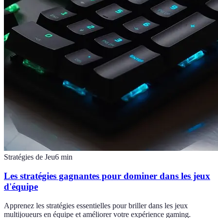
Stratégies de Jeu
6
min
Les stratégies gagnantes pour dominer dans les jeux
d'équipe
Apprenez les stratégies essentielles pour briller dans les jeux
multijoueurs en équipe et améliorer votre expérience gaming.