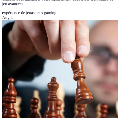
jeu avancées.
expérience de jeu
astuces gaming
Aug 4