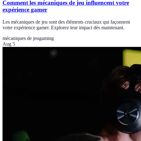
Comment les mécaniques de jeu influencent votre
expérience gamer
Les mécaniques de jeu sont des éléments cruciaux qui façonnent
votre expérience gamer. Explorez leur impact dès maintenant.
mécaniques de jeu
gaming
Aug 5