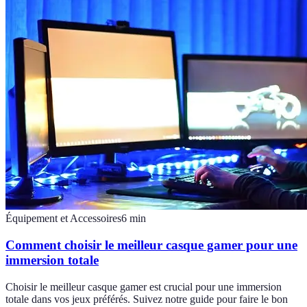
Équipement et Accessoires
6
min
Comment choisir le meilleur casque gamer pour une
immersion totale
Choisir le meilleur casque gamer est crucial pour une immersion
totale dans vos jeux préférés. Suivez notre guide pour faire le bon