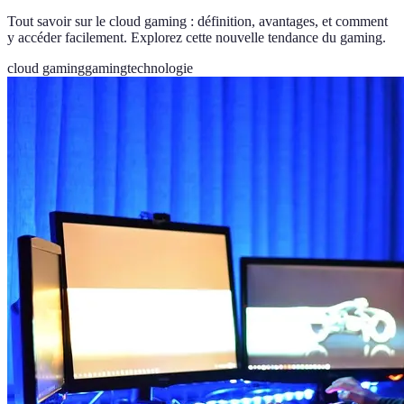
Tout savoir sur le cloud gaming : définition, avantages, et comment
y accéder facilement. Explorez cette nouvelle tendance du gaming.
cloud gaming
gaming
technologie