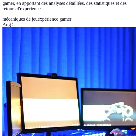
gamer, en apportant des analyses détaillées, des statistiques et des
retours d'expérience.
mécaniques de jeu
expérience gamer
Aug 5