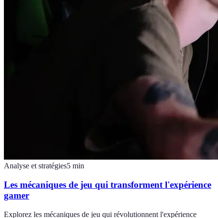
Analyse et stratégies
5
min
Les mécaniques de jeu qui transforment l'expérience
gamer
Explorez les mécaniques de jeu qui révolutionnent l'expérience