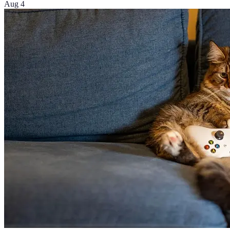
Aug 4