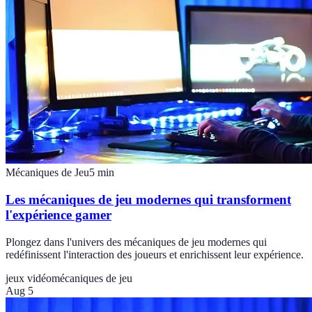
Mécaniques de Jeu
5
min
Les mécaniques de jeu modernes qui transforment
l'expérience gamer
Plongez dans l'univers des mécaniques de jeu modernes qui
redéfinissent l'interaction des joueurs et enrichissent leur expérience.
jeux vidéo
mécaniques de jeu
Aug 5