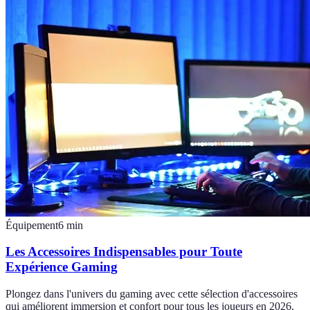
Équipement
6
min
Les Accessoires Indispensables pour Toute
Expérience Gaming
Plongez dans l'univers du gaming avec cette sélection d'accessoires
qui améliorent immersion et confort pour tous les joueurs en 2026.