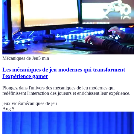
Mécaniques de Jeu
5
min
Les mécaniques de jeu modernes qui transforment
l'expérience gamer
Plongez dans l'univers des mécaniques de jeu modernes qui
redéfinissent l'interaction des joueurs et enrichissent leur expérience.
jeux vidéo
mécaniques de jeu
Aug 5