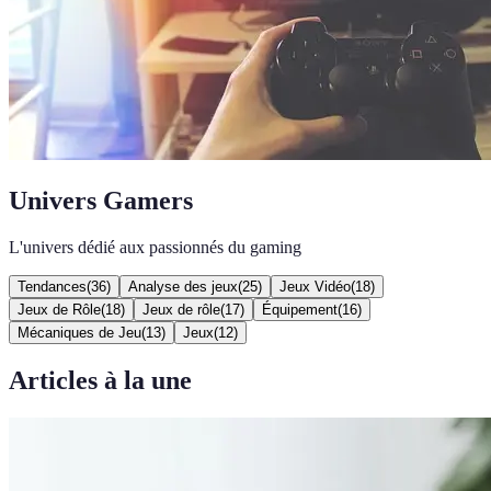
Univers Gamers
L'univers dédié aux passionnés du gaming
Tendances
(
36
)
Analyse des jeux
(
25
)
Jeux Vidéo
(
18
)
Jeux de Rôle
(
18
)
Jeux de rôle
(
17
)
Équipement
(
16
)
Mécaniques de Jeu
(
13
)
Jeux
(
12
)
Articles à la une