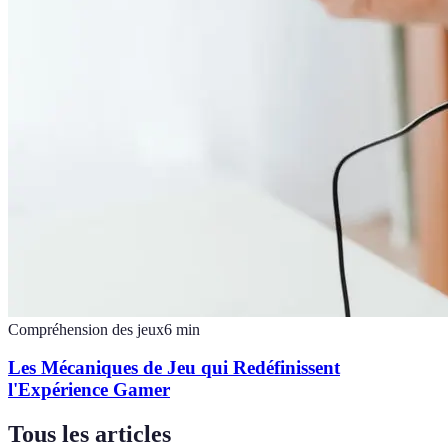
Compréhension des jeux
6
min
Les Mécaniques de Jeu qui Redéfinissent
l'Expérience Gamer
Tous les articles