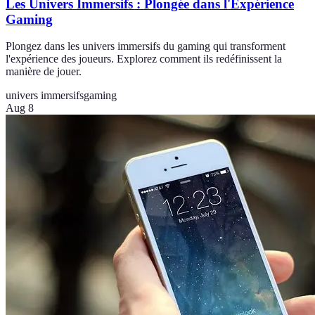
Les Univers Immersifs : Plongée dans l'Expérience
Gaming
Plongez dans les univers immersifs du gaming qui transforment
l'expérience des joueurs. Explorez comment ils redéfinissent la
manière de jouer.
univers immersifs
gaming
Aug 8