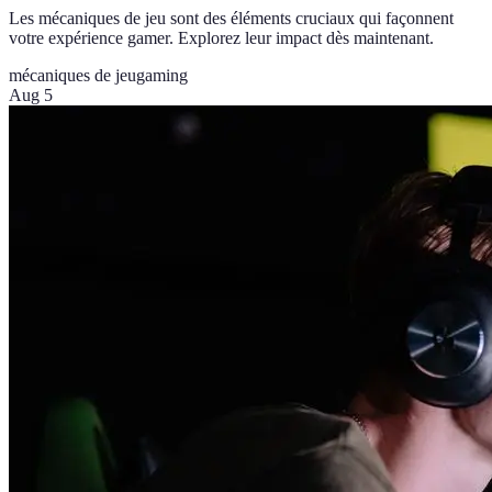
Les mécaniques de jeu sont des éléments cruciaux qui façonnent
votre expérience gamer. Explorez leur impact dès maintenant.
mécaniques de jeu
gaming
Aug 5