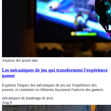
Analyse des jeux
6
min
Les mécaniques de jeu qui transforment l'expérience
gamer
Explorez l'impact des mécaniques de jeu sur l'expérience des
joueurs, et comment ces éléments façonnent l'univers des gamers.
mécaniques de jeu
design de jeux
Aug 8