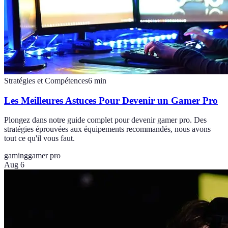
Stratégies et Compétences
6
min
Les Meilleures Astuces Pour Devenir un Gamer Pro
Plongez dans notre guide complet pour devenir gamer pro. Des
stratégies éprouvées aux équipements recommandés, nous avons
tout ce qu'il vous faut.
gaming
gamer pro
Aug 6