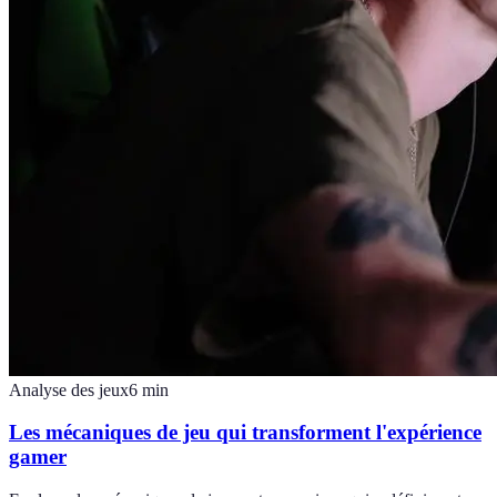
Analyse des jeux
6
min
Les mécaniques de jeu qui transforment l'expérience
gamer