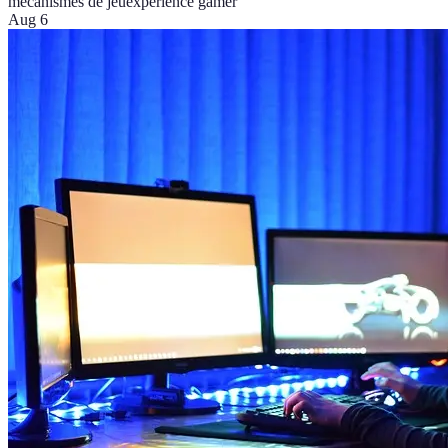
mécanismes de jeu
expérience gamer
Aug 6