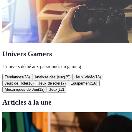
Univers Gamers
L'univers dédié aux passionnés du gaming
Tendances
(
36
)
Analyse des jeux
(
25
)
Jeux Vidéo
(
18
)
Jeux de Rôle
(
18
)
Jeux de rôle
(
17
)
Équipement
(
16
)
Mécaniques de Jeu
(
12
)
Jeux
(
12
)
Articles à la une