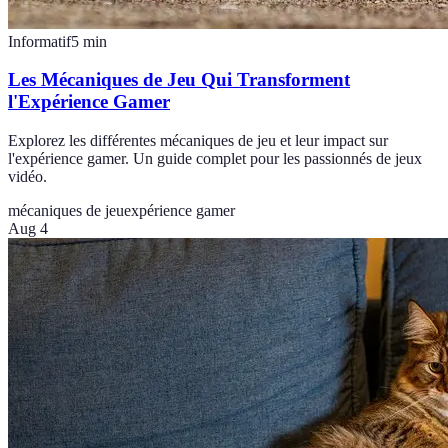
Informatif
5
min
Les Mécaniques de Jeu Qui Transforment
l'Expérience Gamer
Explorez les différentes mécaniques de jeu et leur impact sur
l'expérience gamer. Un guide complet pour les passionnés de jeux
vidéo.
mécaniques de jeu
expérience gamer
Aug 4