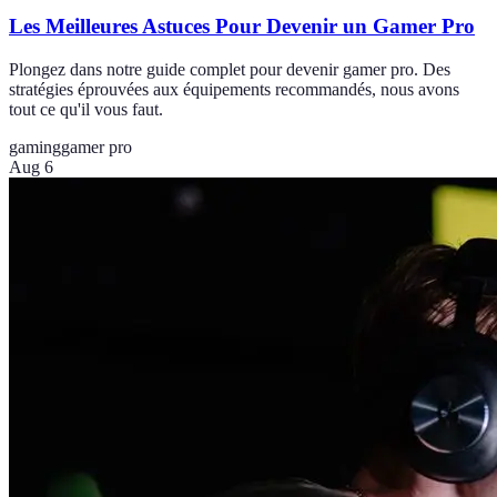
Les Meilleures Astuces Pour Devenir un Gamer Pro
Plongez dans notre guide complet pour devenir gamer pro. Des
stratégies éprouvées aux équipements recommandés, nous avons
tout ce qu'il vous faut.
gaming
gamer pro
Aug 6