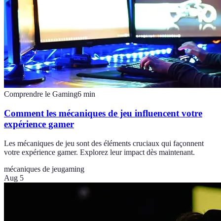
Comprendre le Gaming
6
min
Comment les mécaniques de jeu influencent votre
expérience gamer
Les mécaniques de jeu sont des éléments cruciaux qui façonnent
votre expérience gamer. Explorez leur impact dès maintenant.
mécaniques de jeu
gaming
Aug 5