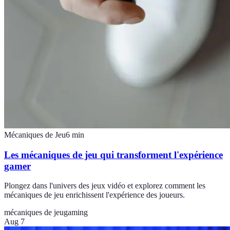
Mécaniques de Jeu
6
min
Les mécaniques de jeu qui transforment l'expérience
gamer
Plongez dans l'univers des jeux vidéo et explorez comment les
mécaniques de jeu enrichissent l'expérience des joueurs.
mécaniques de jeu
gaming
Aug 7