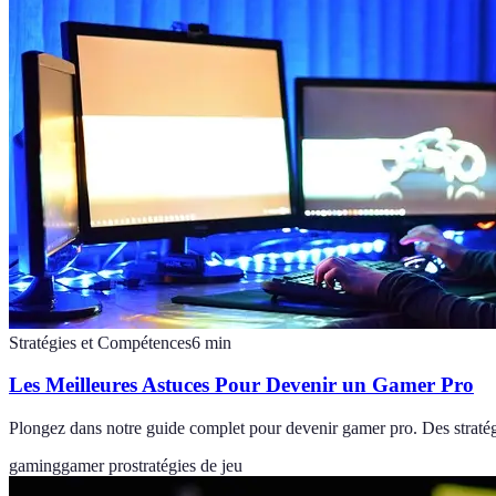
Stratégies et Compétences
6
min
Les Meilleures Astuces Pour Devenir un Gamer Pro
Plongez dans notre guide complet pour devenir gamer pro. Des straté
gaming
gamer pro
stratégies de jeu