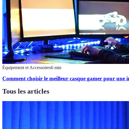
Équipement et Accessoires
6
min
Comment choisir le meilleur casque gamer pour une i
Tous les articles