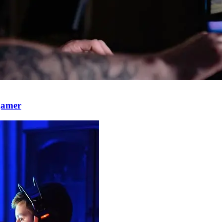
 gamer