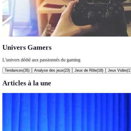
Univers Gamers
L'univers dédié aux passionnés du gaming
Tendances
(
35
)
Analyse des jeux
(
23
)
Jeux de Rôle
(
18
)
Jeux Vidéo
(
1
Articles à la une